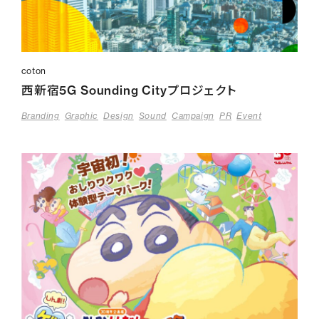
coton
西新宿5G Sounding Cityプロジェクト
Branding
Graphic
Design
Sound
Campaign
PR
Event