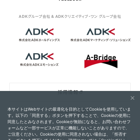
ADKグループ会社 & ADKクリエイティブ・ワン グループ会社
採用情報
本サイトはWebサイトの最適化を目的としてCookieを使用していま
警備業認定標識
す。以下の「同意する」ボタンを押下することで、Cookieの使用に
同意したとみなされます。Cookieが無効になると、お問い合わせフ
ォームなど一部サービスが正常に機能しないことがありますので、
ご注意ください。Cookieの使用に同意されない場合は、「拒否す
サイト運営方針
プライバシーポリシー
Cookieポリシー