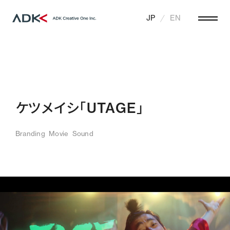
JP
EN
ケツメイシ「UTAGE」
Branding
Movie
Sound