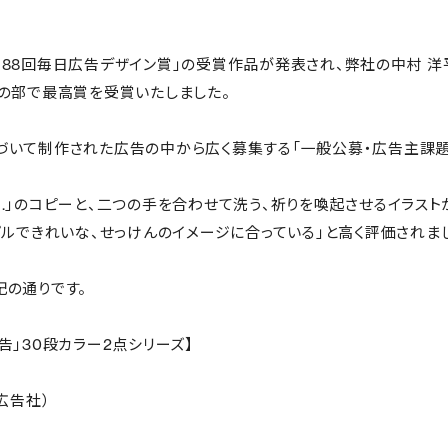
88回毎日広告デザイン賞」の受賞作品が発表され、弊社の中村 
の部で最高賞を受賞いたしました。
いて制作された広告の中から広く募集する「一般公募・広告主課題の部
I wish.」のコピーと、二つの手を合わせて洗う、祈りを喚起させるイラ
プルできれいな、せっけんのイメージに合っている」と高く評価されま
の通りです。
告」30段カラー2点シリーズ】
売広告社）