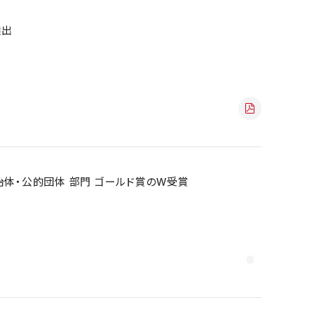
選出
自治体・公的団体 部門 ゴールド賞のW受賞