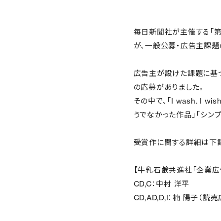
毎日新聞社が主催する「第
が、一般公募・広告主課題
広告主が設けた課題に基づ
の応募がありました。
その中で、「I wash. 
うでなかった作品」「シン
受賞作に関する詳細は下記
【牛乳石鹸共進社「企業広
CD,C：中村 洋平
CD,AD,D,I：楠 陽子（読