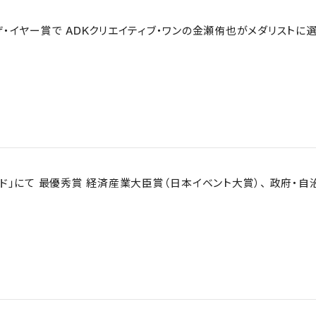
・ザ・イヤー賞で ADKクリエイティブ・ワンの金瀬侑也がメダリストに
ワード」にて 最優秀賞 経済産業大臣賞（日本イベント大賞）、 政府・