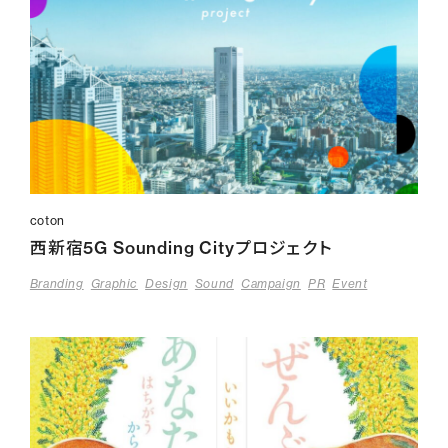
coton
西新宿5G Sounding Cityプロジェクト
Branding
Graphic
Design
Sound
Campaign
PR
Event